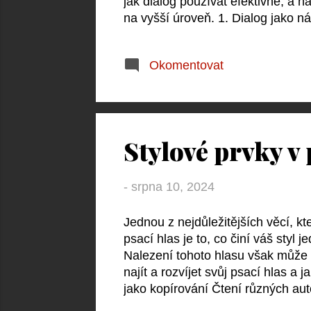
jak dialog používat efektivně, a 
na vyšší úroveň. 1. Dialog jako nás
povahu vašich postav. Každá posta
vzdělání, a sociální prostředí. Na
Okomentovat
akademik na vrcholu své kariéry. 
dokázat rozlišit, kdo právě mluví,
charakterem a vývojem postavy. 
Stylové prvky v 
-
srpna 10, 2024
Jednou z nejdůležitějších věcí, kt
psací hlas je to, co činí váš styl
Nalezení tohoto hlasu však může 
najít a rozvíjet svůj psací hlas a
jako kopírování Čtení různých auto
se vám líbí, co vás inspiruje, a 