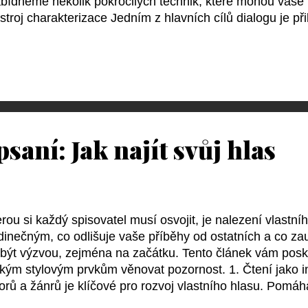
nabídneme několik pokročilých technik, které mohou vaše
troj charakterizace Jedním z hlavních cílů dialogu je přib
va by měla mít svůj jedinečný hlas, který odráží její os
příklad postava, která vyrostla v chudé části města, bude
Vyvarujte se univerzálního stylu mluvy; čtenář by měl po
 i bez uvedení jména. Tip: Pište dialogy tak, aby byly v s
Pokud se postava mění během příběhu...
psaní: Jak najít svůj hlas
erou si každý spisovatel musí osvojit, je nalezení vlastní
 jedinečným, co odlišuje vaše příběhy od ostatních a co z
být výzvou, zejména na začátku. Tento článek vám posk
 jakým stylovým prvkům věnovat pozornost. 1. Čtení jako i
rů a žánrů je klíčové pro rozvoj vlastního hlasu. Pomáhá
co naopak neodpovídá vašemu vkusu. Přesto je důležité si