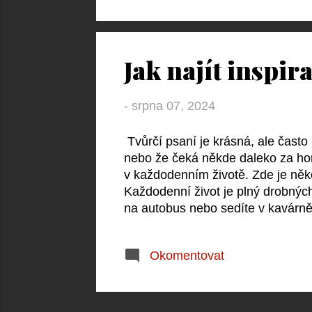
poslední době? Toto cvičení vám 
vašemu příběhu na hloubce. 3. Alte
Jak najít inspir
-
srpna 07, 2024
Tvůrčí psaní je krásná, ale často
nebo že čeká někde daleko za hor
v každodenním životě. Zde je několi
Každodenní život je plný drobných
na autobus nebo sedíte v kavárně,
Co mají na sobě? Tyto malé pozor
své smysly Psaní není jen o tom, c
Okomentovat
vjemy. Zavřete oči a zaposlouche
šumění větru. Všímejte si vůní a 
smyslové vjemy mohou dodat vašem