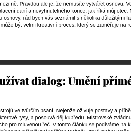
l mezi ně. Pravdou ale je, že nemusíte vytvářet osnovu. V
placení daní a nevyhnutelného konce, jak říká můj otec.
u osnovy, rád bych vás seznámil s několika důležitými f
může být velmi kreativní proces, který se zaměřuje na r
ání událostí ve vašem příběhu. Jde o to, prozkoumat, j
y z toho vyplývají a jak se tyto postavy v průběhu děje 
šlejte o osnově jako o nástroji, který vám umožňuje po
jně skončíte u osnovy Rád bych vám ukázal, co se pravd
ypracovat, zejména pokud nemáte mnoho zkuš...
oužívat dialog: Umění přímé
ástrojů ve tvůrčím psaní. Nejenže oživuje postavy a příbě
kterové rysy, a posouvá děj kupředu. Mistrovské zvládnu
ucho pro mluvenou řeč. V tomto článku se podíváme na k