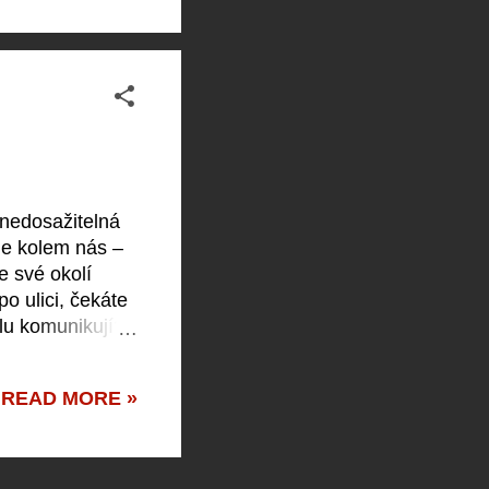
tav, což dodá
padal, kdyby ...
 nedosažitelná
de kolem nás –
e své okolí
o ulici, čekáte
lu komunikují?
 2. Využijte
jaké máte hmatové
READ MORE »
ch města nebo
oce. Tyto