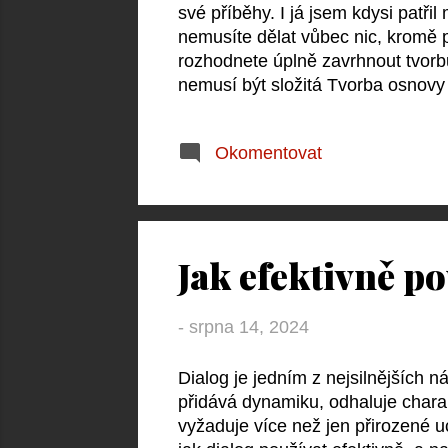
své příběhy. I já jsem kdysi patři
nemusíte dělat vůbec nic, kromě 
rozhodnete úplně zavrhnout tvorb
nemusí být složitá Tvorba osnovy 
Není to jen o mechanickém plánov
mohou postavy učinit, jaké důsledk
Okomentovat
smiřují se svými omezeními. Přemý
a tvořit svobodněji. Nakonec ste
pokud se rozhodnete osnovu nev
Jak efektivně p
-
srpna 14, 2024
Dialog je jedním z nejsilnějších n
přidává dynamiku, odhaluje chara
vyžaduje více než jen přirozené 