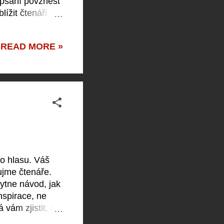
 psaní povznést
lížit čtenáři
obnost, původ,
 mluvit jinak než
READ MORE »
dle dialogu
ouladu s
ho hlasu. Váš
aujme čtenáře.
ytne návod, jak
nspirace, ne
 vám zjistit, co
 uvědomit, že