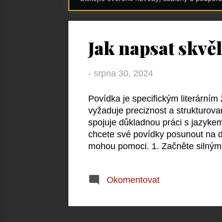
s
p
ě
Jak napsat skvě
v
k
-
srpna 30, 2024
y
Povídka je specifickým literárním
vyžaduje preciznost a strukturova
spojuje důkladnou práci s jazyke
chcete své povídky posunout na da
mohou pomoci. 1. Začněte silným
by měl být nejen zajímavý, ale i 
první do poslední věty. U povídky
Okomentovat
efektivně rozvinout. To může být 
které postavy nutí k rozhodnutím 
pro zbytečná slova. Každá věta, ka