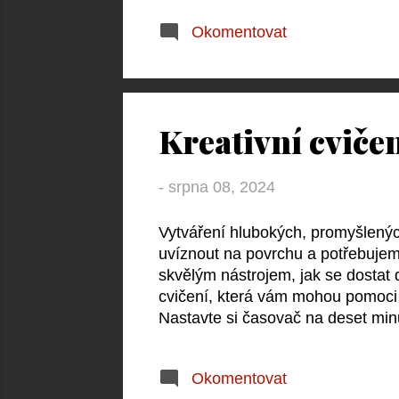
cílem není napodobovat styl ostatn
Okomentovat
Zaměřte se na to, jak různí autoři
a zkuste tyto techniky přizpůsob
se experimentovat s různými styly
Kreativní cviče
-
srpna 08, 2024
Vytváření hlubokých, promyšlený
uvíznout na povrchu a potřebujem
skvělým nástrojem, jak se dostat d
cvičení, která vám mohou pomoci 
Nastavte si časovač na deset minu
nekontrolujte gramatiku ani pravo
dostat se přes počáteční bloky a 
Okomentovat
deníkových záznamů z pohledu jedn