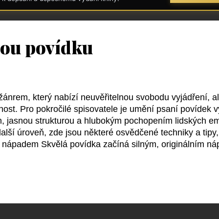
lou povídku
 žánrem, který nabízí neuvěřitelnou svobodu vyjádření, a
nost. Pro pokročilé spisovatele je umění psaní povídek v
m, jasnou strukturou a hlubokým pochopením lidských e
lší úroveň, zde jsou některé osvědčené techniky a tipy
 nápadem Skvělá povídka začíná silným, originálním 
nosný – musí mít potenciál čtenáře zaujmout a udržet jeh
 je důležité, aby váš nápad měl jasné jádro, které můžete
nezvyklá situace, netradiční vztah mezi postavami, nebo 
s dalekosáhlými následky. 2. Precizní volba slov Povídk
ždé slovo by mělo sloužit účelu – ať už jde o rozvoj post