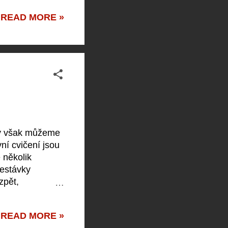
ho vlastního.
READ MORE »
ostavami a dějem,
 stylem Nebojte
dy však můžeme
ní cvičení jsou
 několik
řestávky
zpět,
vám pomůže
apište několik
READ MORE »
í přihodilo v