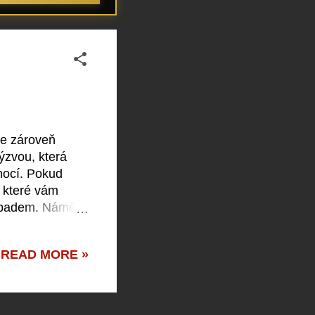
le zároveň
ýzvou, která
mocí. Pokud
, které vám
nápadem. Námět
o pozornost od
 rychle a
READ MORE »
morální dilema,
a nemá prostor
av...