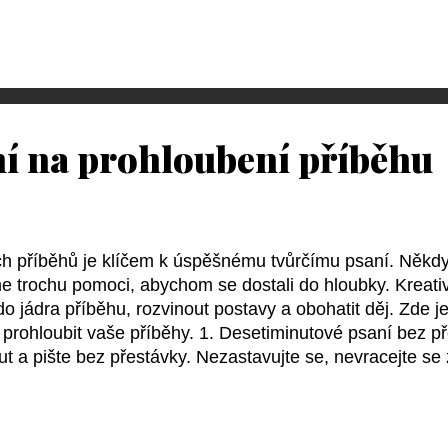
ích autorů, ale najít inspiraci a transformovat ji do něče
 používají jazyk, jak vytvářejí atmosféru, jak pracují s p
it svému vlastnímu způsobu psaní. 2. Experimentování se
 psaní. Zkoušejte psá...
ní na prohloubení příběhu
ch příběhů je klíčem k úspěšnému tvůrčímu psaní. Něk
e trochu pomoci, abychom se dostali do hloubky. Kreativ
o jádra příběhu, rozvinout postavy a obohatit děj. Zde je
prohloubit vaše příběhy. 1. Desetiminutové psaní bez p
t a pište bez přestávky. Nezastavujte se, nevracejte se 
pis. Prostě pište, co vám přijde na mysl. Toto cvičení 
odkryje hlubší vrstvy vašeho příběhu. 2. Deník postavy N
é z vašich postav. Jaké má obavy, radosti, sny? Co se j