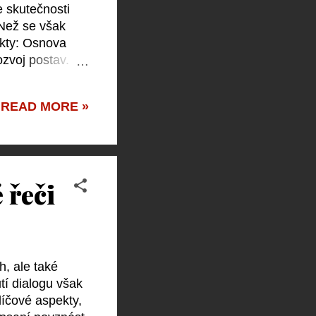
e skutečnosti
 Než se však
akty: Osnova
ozvoj postav.
aká rozhodnutí
vyvíjejí nebo se
READ MORE »
rušovat pravidla
ěpodobně stane,
 řeči
h, ale také
tí dialogu však
líčové aspekty,