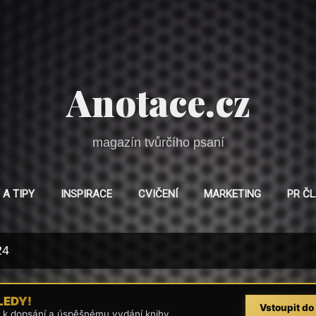
Přeskočit na hlavní obsah
Anotace.cz
magazín tvůrčího psaní
 A TIPY
INSPIRACE
CVIČENÍ
MARKETING
PR Č
24
LEDY!
Vstoupit do
 k dopsání a úspěšnému vydání knihy.