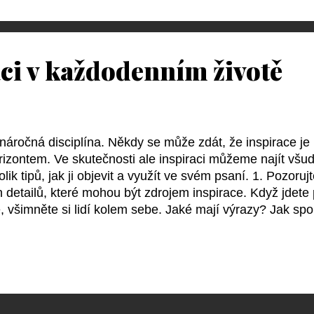
pomůže lépe pochopit psychologii a motivace vašich pos
rnativní osudy Zkuste si představit, jak by váš příběh vy
aci v každodenním životě
 náročná disciplína. Někdy se může zdát, že inspirace je
izontem. Ve skutečnosti ale inspiraci můžeme najít všu
k tipů, jak ji objevit a využít ve svém psaní. 1. Pozorujt
 detailů, které mohou být zdrojem inspirace. Když jdete p
 všimněte si lidí kolem sebe. Jaké mají výrazy? Jak spo
ování mohou být základem pro vaše postavy nebo scény.
o vidíte, ale také o tom, co slyšíte, cítíte, chutnáte a 
jte se do zvuků kolem vás – může to být zpěv ptáků, ru
chutí, ať už jde o vůni ranní kávy nebo chuť čerstvého ov
u psaní na autentičnosti a živosti. 3...