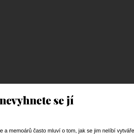
nevyhnete se jí
e a memoárů často mluví o tom, jak se jim nelíbí vytvář